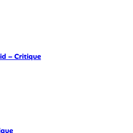
d – Critique
ique