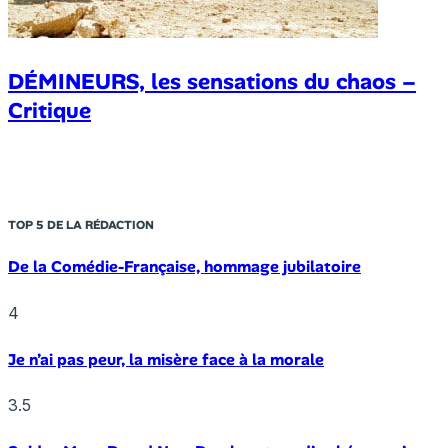
DÉMINEURS, les sensations du chaos –
Critique
TOP 5 DE LA RÉDACTION
De la Comédie-Française, hommage jubilatoire
4
Je n’ai pas peur, la misère face à la morale
3.5