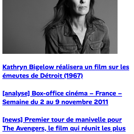
Kathryn Bigelow réalisera un film sur les
émeutes de Détroit (1967)
[analyse] Box-office cinéma – France –
Semaine du 2 au 9 novembre 2011
[news] Premier tour de manivelle pour
The Avengers, le film qui réunit les plus