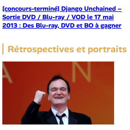
[concours-terminé] Django Unchained –
Sortie DVD / Blu-ray / VOD le 17 mai
2013 : Des Blu-ray, DVD et BO à gagner
Rétrospectives et portraits