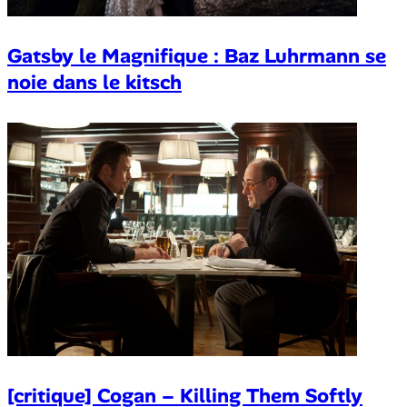
Gatsby le Magnifique : Baz Luhrmann se
noie dans le kitsch
[critique] Cogan – Killing Them Softly