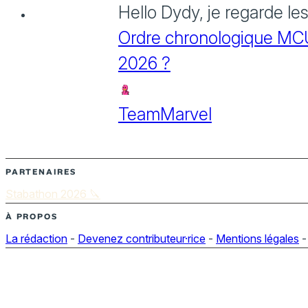
Hello Dydy, je regarde le
Ordre chronologique MCU :
2026 ?
TeamMarvel
PARTENAIRES
Stabathon 2026 🔪
À PROPOS
La rédaction
-
Devenez contributeur·rice
-
Mentions légales