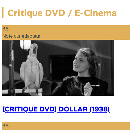
Critique DVD / E-Cinema
6.8
Note dur édacteur
[CRITIQUE DVD] DOLLAR (1938)
6.8