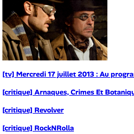
[tv] Mercredi 17 juillet 2013 : Au progr
[critique] Arnaques, Crimes Et Botaniq
[critique] Revolver
[critique] RockNRolla