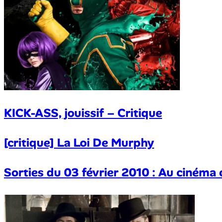
KICK-ASS, jouissif – Critique
[critique] La Loi De Murphy
Sorties du 03 février 2010 : Au cinéma 