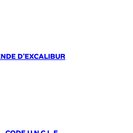
GENDE D’EXCALIBUR
 CODE U.N.C.L.E