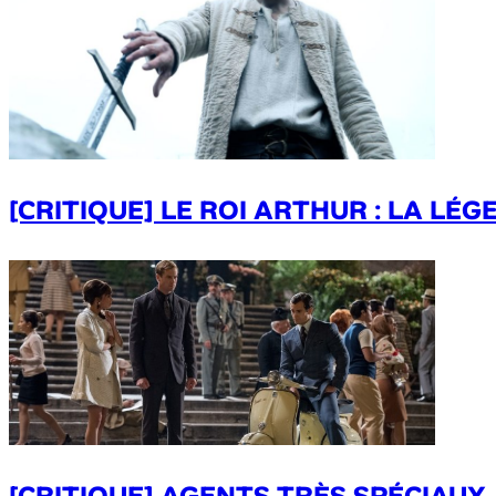
[CRITIQUE] LE ROI ARTHUR : LA LÉ
[CRITIQUE] AGENTS TRÈS SPÉCIAUX –