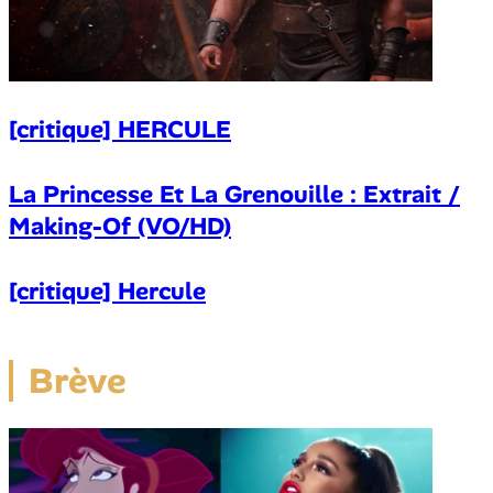
[critique] HERCULE
La Princesse Et La Grenouille : Extrait /
Making-Of (VO/HD)
[critique] Hercule
Brève