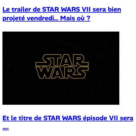
Le trailer de STAR WARS VII sera bien
projeté vendredi… Mais où ?
Et le titre de STAR WARS épisode VII sera
….