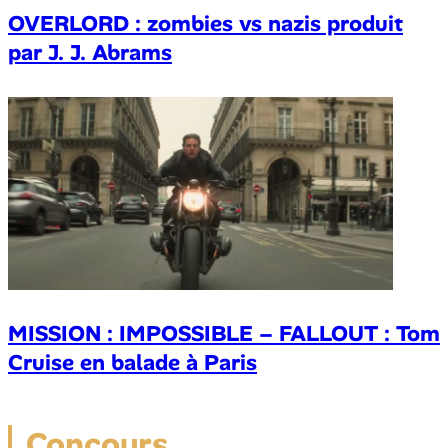
OVERLORD : zombies vs nazis produit
par J. J. Abrams
MISSION : IMPOSSIBLE – FALLOUT : Tom
Cruise en balade à Paris
Concours