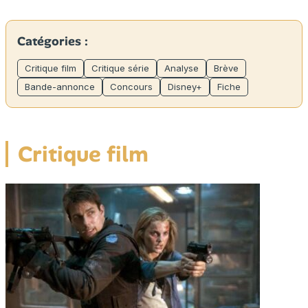
Catégories :
Critique film
Critique série
Analyse
Brève
Bande-annonce
Concours
Disney+
Fiche
Critique film