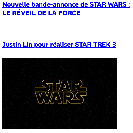
Nouvelle bande-annonce de STAR WARS :
LE RÉVEIL DE LA FORCE
Justin Lin pour réaliser STAR TREK 3