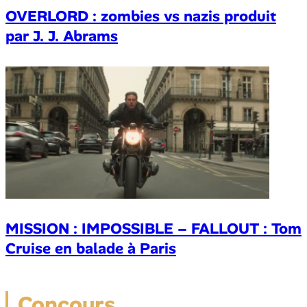
OVERLORD : zombies vs nazis produit
par J. J. Abrams
MISSION : IMPOSSIBLE – FALLOUT : Tom
Cruise en balade à Paris
Concours