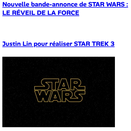
Nouvelle bande-annonce de STAR WARS :
LE RÉVEIL DE LA FORCE
Justin Lin pour réaliser STAR TREK 3