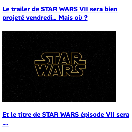
Le trailer de STAR WARS VII sera bien
projeté vendredi… Mais où ?
Et le titre de STAR WARS épisode VII sera
….