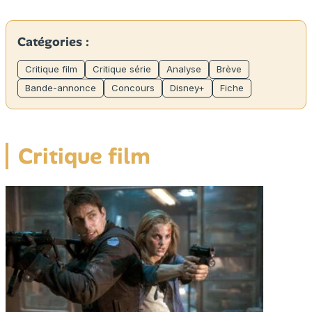
Catégories :
Critique film
Critique série
Analyse
Brève
Bande-annonce
Concours
Disney+
Fiche
Critique film