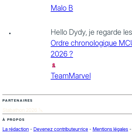
Malo B
Hello Dydy, je regarde le
Ordre chronologique MCU :
2026 ?
TeamMarvel
PARTENAIRES
Stabathon 2026 🔪
À PROPOS
La rédaction
-
Devenez contributeur·rice
-
Mentions légales