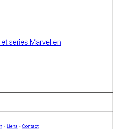
 et séries Marvel en
on
-
Liens
-
Contact