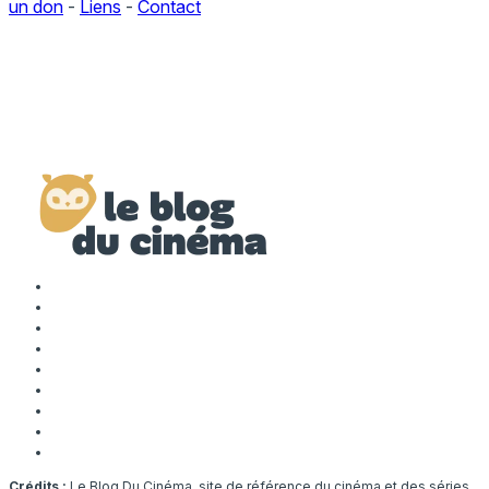
un don
-
Liens
-
Contact
Crédits :
Le Blog Du Cinéma, site de référence du cinéma et des séries