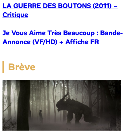
LA GUERRE DES BOUTONS (2011) –
Critique
Je Vous Aime Très Beaucoup : Bande-
Annonce (VF/HD) + Affiche FR
Brève