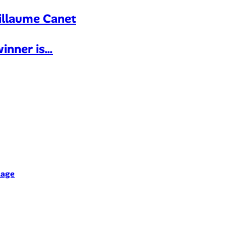
uillaume Canet
inner is…
lage