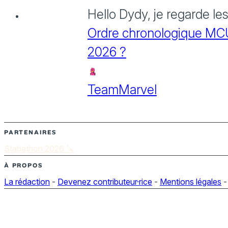
Hello Dydy, je regarde le
Ordre chronologique MCU :
2026 ?
TeamMarvel
PARTENAIRES
Stabathon 2026 🔪
À PROPOS
La rédaction
-
Devenez contributeur·rice
-
Mentions légales