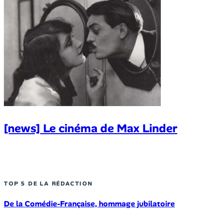
[news] Le cinéma de Max Linder
TOP 5 DE LA RÉDACTION
De la Comédie-Française, hommage jubilatoire