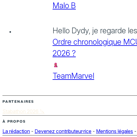
Malo B
Hello Dydy, je regarde le
Ordre chronologique MCU :
2026 ?
TeamMarvel
PARTENAIRES
Stabathon 2026 🔪
À PROPOS
La rédaction
-
Devenez contributeur·rice
-
Mentions légales