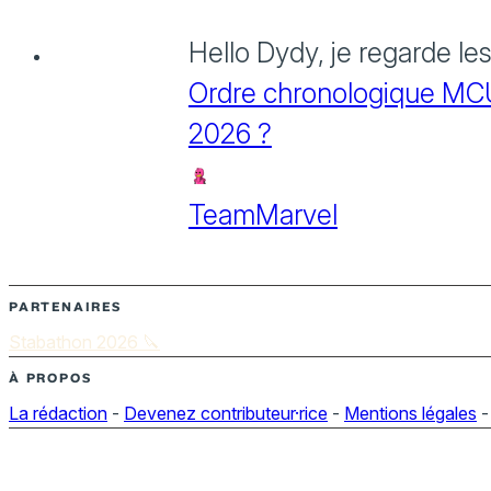
Hello Dydy, je regarde le
Ordre chronologique MCU :
2026 ?
TeamMarvel
PARTENAIRES
Stabathon 2026 🔪
À PROPOS
La rédaction
-
Devenez contributeur·rice
-
Mentions légales