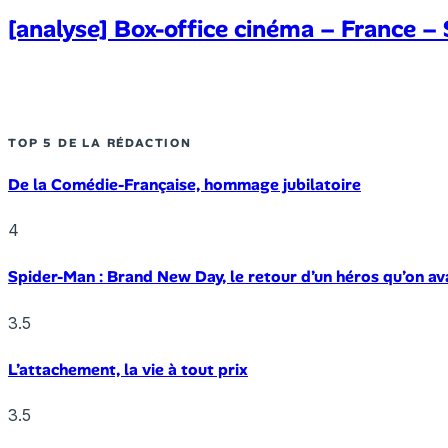
[analyse] Box-office cinéma – France –
TOP 5 DE LA RÉDACTION
De la Comédie-Française, hommage jubilatoire
4
Spider-Man : Brand New Day, le retour d’un héros qu’on av
3.5
L’attachement, la vie à tout prix
3.5