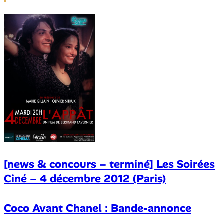
[news & concours – terminé] Les Soirées
Ciné – 4 décembre 2012 (Paris)
Coco Avant Chanel : Bande-annonce