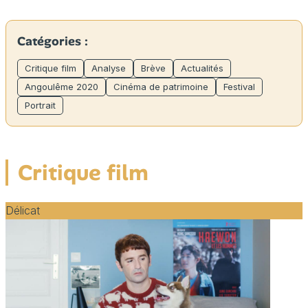
Catégories :
Critique film
Analyse
Brève
Actualités
Angoulême 2020
Cinéma de patrimoine
Festival
Portrait
Critique film
Délicat