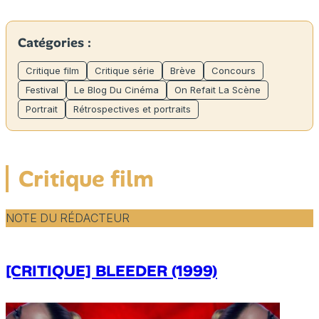
Catégories :
Critique film
Critique série
Brève
Concours
Festival
Le Blog Du Cinéma
On Refait La Scène
Portrait
Rétrospectives et portraits
Critique film
NOTE DU RÉDACTEUR
[CRITIQUE] BLEEDER (1999)