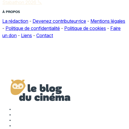
Stabathon 2026 🔪
À PROPOS
La rédaction
-
Devenez contributeur·rice
-
Mentions légales
-
Politique de confidentialité
-
Politique de cookies
-
Faire
un don
-
Liens
-
Contact