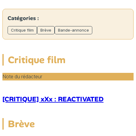
Catégories :
Critique film
Brève
Bande-annonce
Critique film
Note du rédacteur
[CRITIQUE] xXx : REACTIVATED
Brève