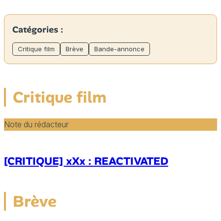
Catégories :
Critique film
Brève
Bande-annonce
Critique film
Note du rédacteur
[CRITIQUE] xXx : REACTIVATED
Brève