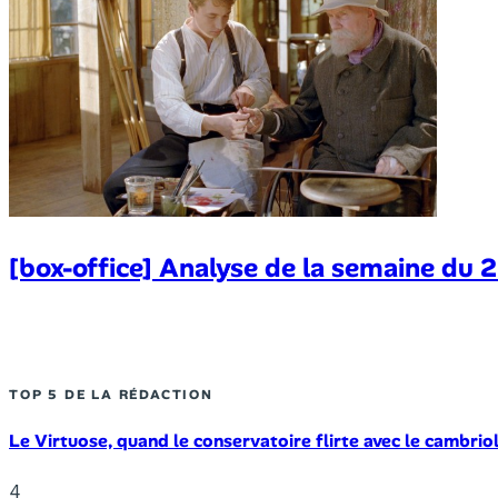
[box-office] Analyse de la semaine du 2
TOP 5 DE LA RÉDACTION
Le Virtuose, quand le conservatoire flirte avec le cambrio
4