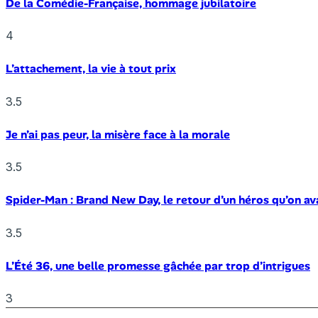
De la Comédie-Française, hommage jubilatoire
4
L’attachement, la vie à tout prix
3.5
Je n’ai pas peur, la misère face à la morale
3.5
Spider-Man : Brand New Day, le retour d’un héros qu’on av
3.5
L’Été 36, une belle promesse gâchée par trop d’intrigues
3