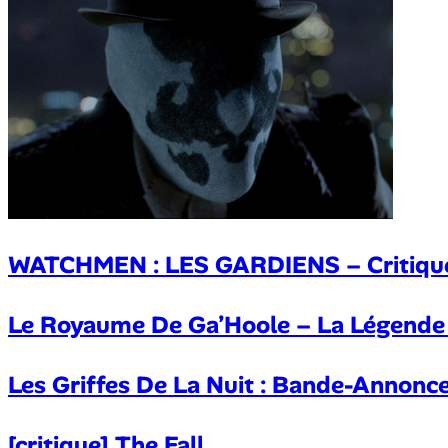
WATCHMEN : LES GARDIENS – Critiqu
Le Royaume De Ga’Hoole – La Légende 
Les Griffes De La Nuit : Bande-Annonc
[critique] The Fall