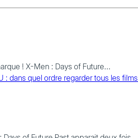
rque ! X-Men : Days of Future...
 dans quel ordre regarder tous les films
Days of Future Past apparait deux fois...