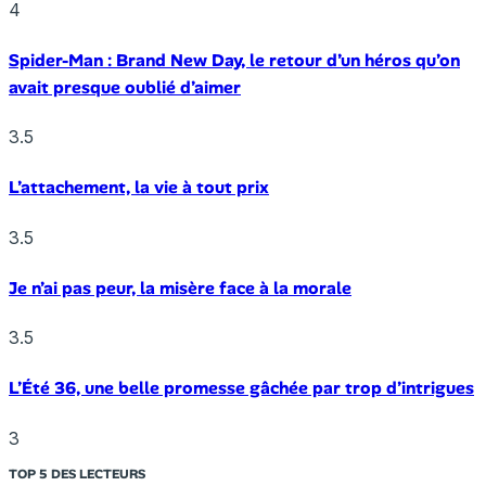
4
Spider-Man : Brand New Day, le retour d’un héros qu’on
avait presque oublié d’aimer
3.5
L’attachement, la vie à tout prix
3.5
Je n’ai pas peur, la misère face à la morale
3.5
L’Été 36, une belle promesse gâchée par trop d’intrigues
3
TOP 5 DES LECTEURS