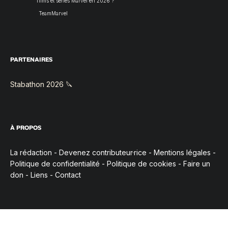
films et séries Marvel en 2026 ?
TeamMarvel
PARTENAIRES
Stabathon 2026 🔪
À PROPOS
La rédaction
-
Devenez contributeur·rice
-
Mentions légales
-
Politique de confidentialité
-
Politique de cookies
-
Faire un
don
-
Liens
-
Contact