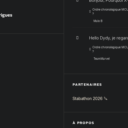
Bonjour, Pourquoi X-
Ordre chronologique MCU :
rigues
?
Malo B
Hello Dydy, je regar
Ordre chronologique MCU :
?
TeamMarvel
PARTENAIRES
Stabathon 2026 🔪
À PROPOS