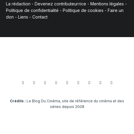
La rédaction
-
Devenez contributeur·rice
-
Mentions légales
-
Politique de confidentialité
-
Politique de cookies
-
Faire un
don
-
Liens
-
Contact
Crédits :
Le Blog Du Cinéma, site de référence du cinéma et des
séries depuis 2008