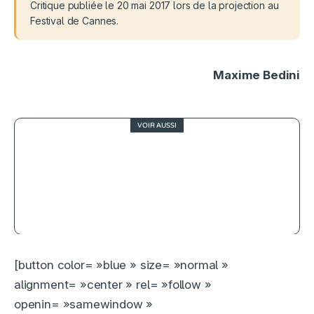
Critique publiée le 20 mai 2017 lors de la projection au
Festival de Cannes.
Maxime Bedini
VOIR AUSSI
3.5
Casino Royale, une bonne surprise
dans la saga James Bond
[button color= »blue » size= »normal »
alignment= »center » rel= »follow »
openin= »samewindow »