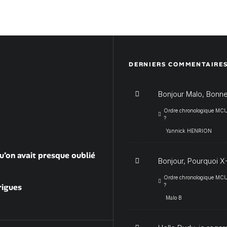
DERNIERS COMMENTAIRE
Bonjour Malo, Bonne
Ordre chronologique MCU :
?
Yannick HENRION
u’on avait presque oublié
Bonjour, Pourquoi X-
Ordre chronologique MCU :
rigues
?
Malo B