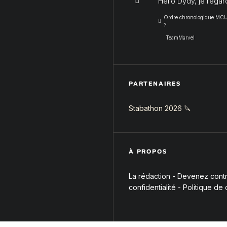
Hello Dydy, je regar
Ordre chronologique MCU :
?
TeamMarvel
PARTENAIRES
Stabathon 2026 🔪
À PROPOS
La rédaction
-
Devenez contri
confidentialité
-
Politique de