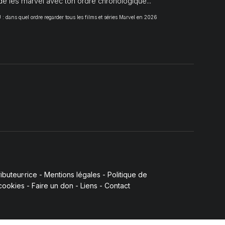
de les marvel avec ton ordre chronologique...
 dans quel ordre regarder tous les films et séries Marvel en 2026
buteur·rice
-
Mentions légales
-
Politique de
 cookies
-
Faire un don
-
Liens
-
Contact