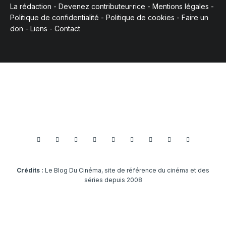
La rédaction
-
Devenez contributeur·rice
-
Mentions légales
-
Politique de confidentialité
-
Politique de cookies
-
Faire un
don
-
Liens
-
Contact
Crédits :
Le Blog Du Cinéma, site de référence du cinéma et des
séries depuis 2008