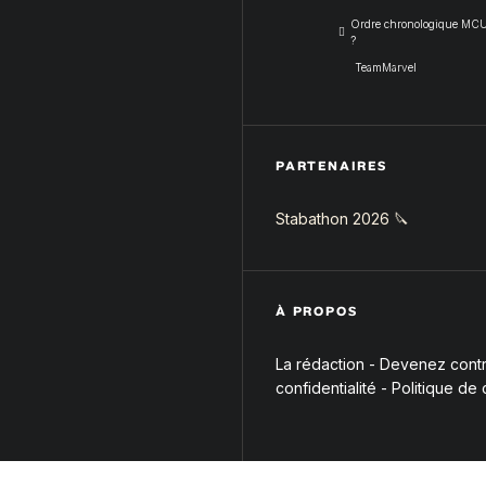
Ordre chronologique MCU :
?
TeamMarvel
PARTENAIRES
Stabathon 2026 🔪
À PROPOS
La rédaction
-
Devenez contri
confidentialité
-
Politique de