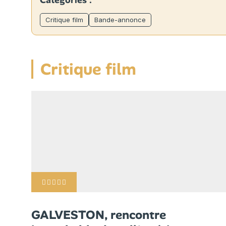
Catégories :
Critique film
Bande-annonce
Critique film
GALVESTON, rencontre