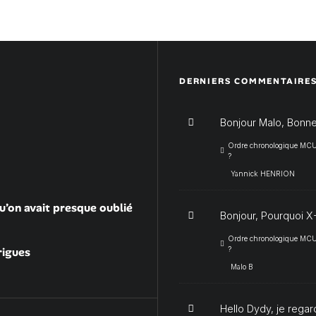
DERNIERS COMMENTAIRE
Bonjour Malo, Bonne
Ordre chronologique MCU :
?
Yannick HENRION
u’on avait presque oublié
Bonjour, Pourquoi X-
Ordre chronologique MCU :
rigues
?
Malo B
Hello Dydy, je regar