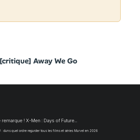
[critique] Away We Go
S
 remarque ! X-Men : Days of Future...
 dans quel ordre regarder tous les films et séries Marvel en 2026