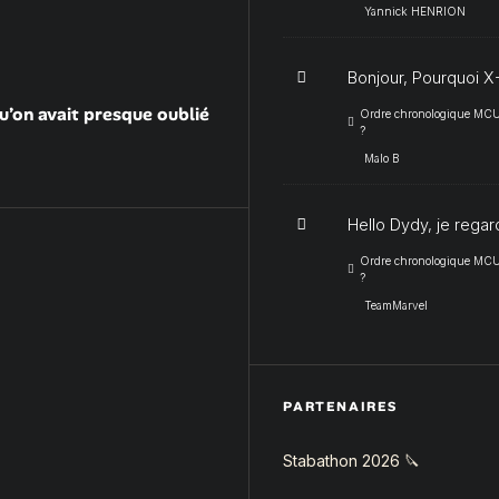
Yannick HENRION
Bonjour, Pourquoi X-
u’on avait presque oublié
Ordre chronologique MCU :
?
Malo B
Hello Dydy, je regar
Ordre chronologique MCU :
?
TeamMarvel
PARTENAIRES
Stabathon 2026 🔪