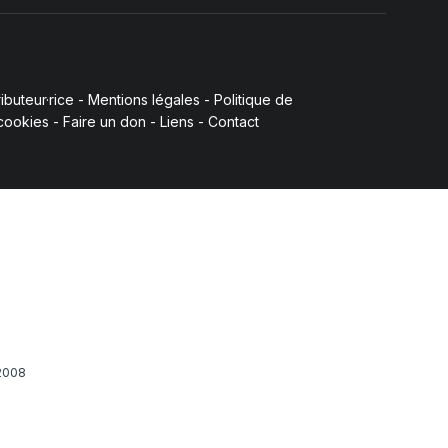
buteur·rice
-
Mentions légales
-
Politique de
 cookies
-
Faire un don
-
Liens
-
Contact
 2008