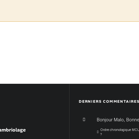
DERNIERS COMMENTAIRE
Bonjour Malo, Bonne
cambriolage
Ordre chronologique MCU :
?