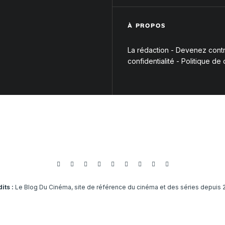
À PROPOS
La rédaction
-
Devenez contri
confidentialité
-
Politique de
its :
Le Blog Du Cinéma, site de référence du cinéma et des séries depuis