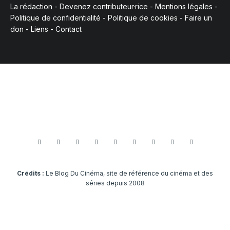
La rédaction
-
Devenez contributeur·rice
-
Mentions légales
-
Politique de confidentialité
-
Politique de cookies
-
Faire un
don
-
Liens
-
Contact
Crédits :
Le Blog Du Cinéma, site de référence du cinéma et des
séries depuis 2008