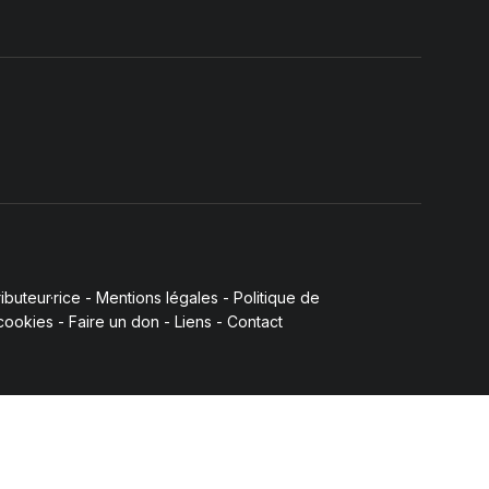
buteur·rice
-
Mentions légales
-
Politique de
 cookies
-
Faire un don
-
Liens
-
Contact