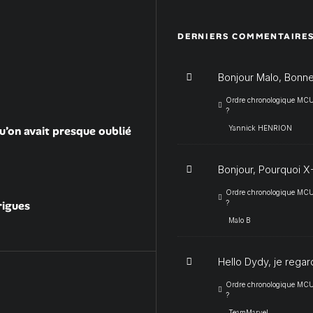
DERNIERS COMMENTAIRE
Bonjour Malo, Bonne
Ordre chronologique MCU :
?
u’on avait presque oublié
Yannick HENRION
Bonjour, Pourquoi X-
Ordre chronologique MCU :
rigues
?
Malo B
Hello Dydy, je regar
Ordre chronologique MCU :
?
TeamMarvel