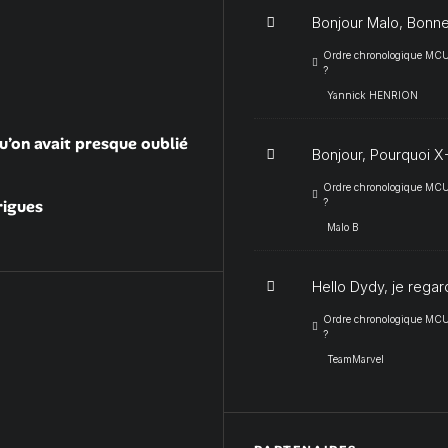
Bonjour Malo, Bonne
Ordre chronologique MCU :
?
Yannick HENRION
u’on avait presque oublié
Bonjour, Pourquoi X-
Ordre chronologique MCU :
rigues
?
Malo B
Hello Dydy, je regar
Ordre chronologique MCU :
?
TeamMarvel