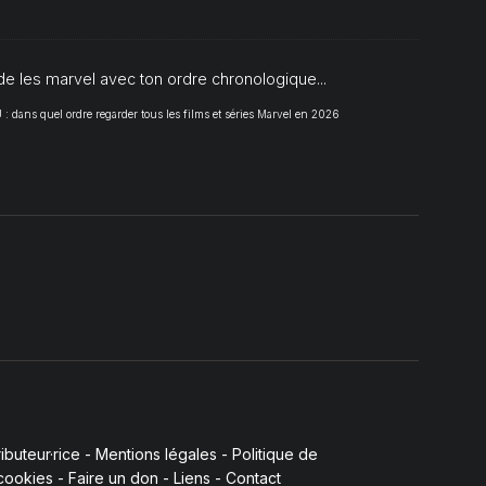
de les marvel avec ton ordre chronologique...
 dans quel ordre regarder tous les films et séries Marvel en 2026
buteur·rice
-
Mentions légales
-
Politique de
 cookies
-
Faire un don
-
Liens
-
Contact