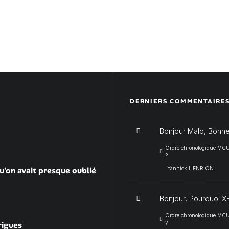
DERNIERS COMMENTAIRE
Bonjour Malo, Bonne
Ordre chronologique MCU :
?
u’on avait presque oublié
Yannick HENRION
Bonjour, Pourquoi X-
Ordre chronologique MCU :
rigues
?