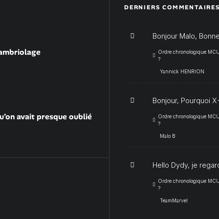
DERNIERS COMMENTAIRE
Bonjour Malo, Bonne
cambriolage
Ordre chronologique MCU :
?
Yannick HENRION
Bonjour, Pourquoi X-
u’on avait presque oublié
Ordre chronologique MCU :
?
Malo B
Hello Dydy, je regar
Ordre chronologique MCU :
?
TeamMarvel