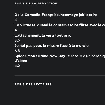
TOP 5 DE LA RÉDACTION
De la Comédie-Française, hommage jubilatoire
4
Le Virtuose, quand le conservatoire flirte avec le 
4
L’attachement, la vie à tout prix
3.5
Je n’ai pas peur, la misère face à la morale
3.5
Spider-Man : Brand New Day, le retour d’un héros q
d’aimer
3.5
TOP 5 DES LECTEURS