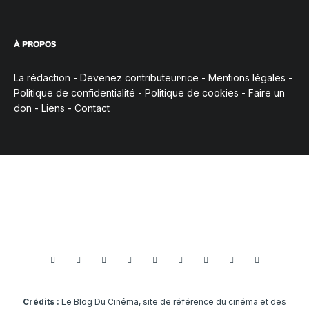
À PROPOS
La rédaction
-
Devenez contributeur·rice
-
Mentions légales
-
Politique de confidentialité
-
Politique de cookies
-
Faire un
don
-
Liens
-
Contact
Crédits :
Le Blog Du Cinéma, site de référence du cinéma et des