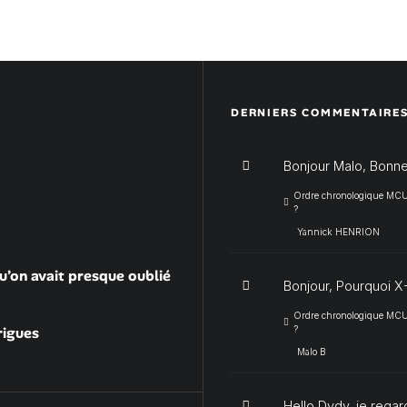
DERNIERS COMMENTAIRE
Bonjour Malo, Bonne
Ordre chronologique MCU :
?
Yannick HENRION
u’on avait presque oublié
Bonjour, Pourquoi X-
Ordre chronologique MCU :
rigues
?
Malo B
Hello Dydy, je regar