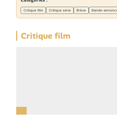
Catégories :
Critique film
Critique série
Brève
Bande-annonc
Critique film