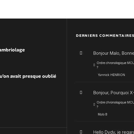
DERNIERS COMMENTAIRE
cambriolage
Bonjour Malo, Bonne
Ordre chronologique MCU :
?
u’on avait presque oublié
Yannick HENRION
Bonjour, Pourquoi X-
Ordre chronologique MCU :
?
Malo B
Hello Dydy, je regar