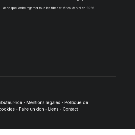
 dans quel ordre regarder tous les films et séries Marvel en 2026
buteur·rice
-
Mentions légales
-
Politique de
 cookies
-
Faire un don
-
Liens
-
Contact