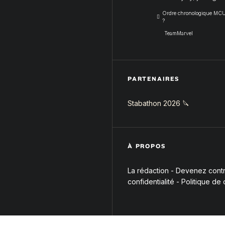
Ordre chronologique MCU :
?
TeamMarvel
PARTENAIRES
Stabathon 2026 🔪
À PROPOS
La rédaction
-
Devenez contri
confidentialité
-
Politique de