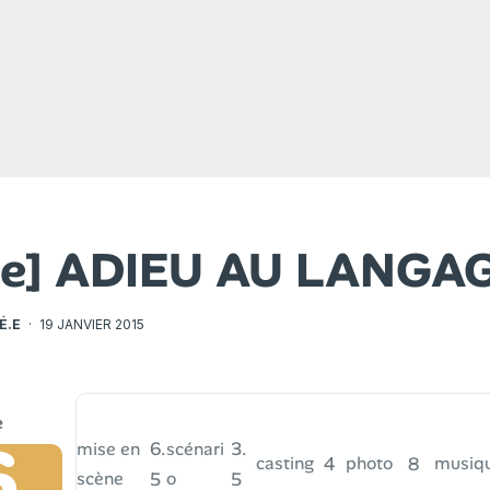
que] ADIEU AU LANGA
É.E
·
19 JANVIER 2015
6
6.
3.
mise en
scénari
4
8
casting
photo
musiq
scène
5
o
5