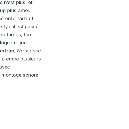
 n’est plus, et
oup plus amer.
hérente, vide et
stylo il est passé
 saturées, tout
 éloquent que
Astruc,
Naissance
rs prendre plusieurs
(avec
le montage sonore