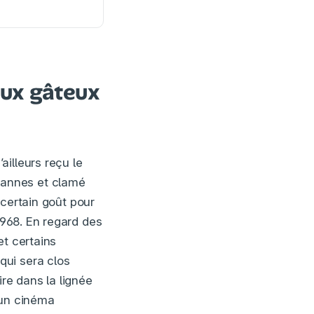
eux gâteux
ailleurs reçu le
à Cannes et clamé
n certain goût pour
1968. En regard des
et certains
qui sera clos
re dans la lignée
 un cinéma