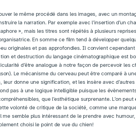
ouver le même procédé dans les images, avec un montag
struire la narration. Par exemple avec l’insertion d’un cha
aphore », mais les titres sont répétés à plusieurs reprises 
 organisatrice. En somme ce film tend à développer quelq
eu originales et pas approfondies. Il convient cependant 
tion et destruction du langage cinématographique est bo
icularité d’être analogue à notre façon de percevoir les 
gson). Le mécanisme du cerveau peut être comparé à une é
, leur donne une signification, et les insère avec d’autre
épond pas à une logique intelligible puisque les évènement
ompréhensibles, que l’esthétique surprenante. L’on peut 
et cette volonté de critique de la société, comme une marq
il me semble plus intéressant de le prendre avec humour, 
plement choisi le point de vue du chien!