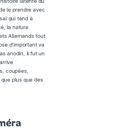
’histoire latente du
 de le prendre avec
sai qui tend à
té, la nature
rets Allemands tout
ose d’important va
s anodin, il fut un
arrive
es, coupées,
n que plus que des
améra