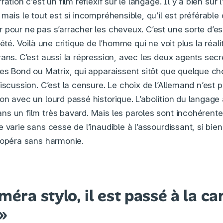
ation c’est un film réflexif sur le langage. Il y a bien sûr l
mais le tout est si incompréhensible, qu’il est préférable
 pour ne pas s’arracher les cheveux. C’est une sorte d’es
été. Voilà une critique de l’homme qui ne voit plus la réali
rans. C’est aussi la répression, avec les deux agents sec
mes Bond ou Matrix, qui apparaissent sitôt que quelque ch
iscussion. C’est la censure. Le choix de l’Allemand n’est pa
on avec un lourd passé historique. L’abolition du langage 
s un film très bavard. Mais les paroles sont incohérent
 varie sans cesse de l’inaudible à l’assourdissant, si bie
 opéra sans harmonie.
méra stylo, il est passé à la c
 »