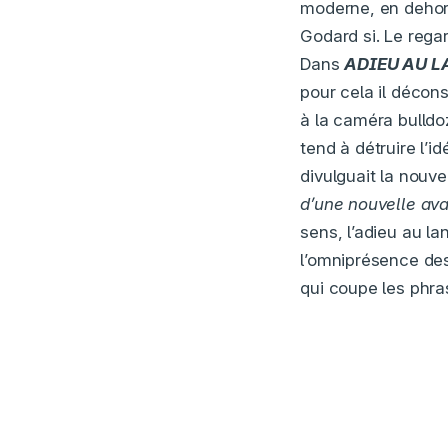
moderne, en dehors
Godard si. Le rega
Dans
A
DIEU AU L
pour cela il décons
à la caméra bulldo
tend à détruire l’i
divulguait la nouve
d’une nouvelle ava
sens, l’adieu au l
l’omniprésence des
qui coupe les phra