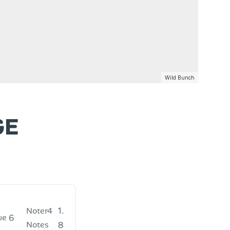
Wild Bunch
GE
1.
Noter
4
6
ue
Notes
8