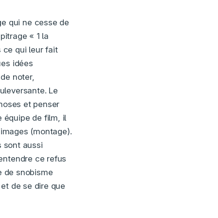
e qui ne cesse de
pitrage « 1 la
ce qui leur fait
ues idées
de noter,
uleversante. Le
choses et penser
quipe de film, il
s images (montage).
s sont aussi
entendre ce refus
ue de snobisme
et de se dire que