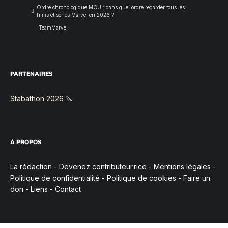
Ordre chronologique MCU : dans quel ordre regarder tous les
films et séries Marvel en 2026 ?
TeamMarvel
PARTENAIRES
Stabathon 2026 🔪
À PROPOS
La rédaction
-
Devenez contributeur·rice
-
Mentions légales
-
Politique de confidentialité
-
Politique de cookies
-
Faire un
don
-
Liens
-
Contact