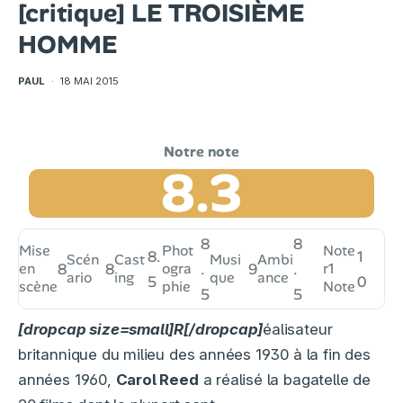
[critique] LE TROISIÈME
HOMME
PAUL
·
18 MAI 2015
8.3
8
8
Mise
Phot
Note
8.
1
Scén
Cast
Musi
Ambi
en
8
8
ogra
.
9
.
r
1
ario
ing
que
ance
5
0
scène
phie
Note
5
5
[dropcap size=small]R[/dropcap]
éalisateur
britannique du milieu des années 1930 à la fin des
années 1960,
Carol Reed
a réalisé la bagatelle de