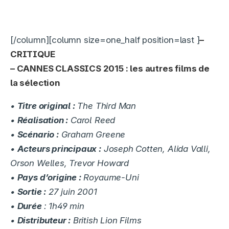
[/column]
[column size=one_half position=last ]
–
CRITIQUE
–
CANNES CLASSICS 2015 : les autres films de
la sélection
•
Titre original :
The Third Man
•
Réalisation :
Carol Reed
•
Scénario :
Graham Greene
•
Acteurs principaux :
Joseph Cotten, Alida Valli,
Orson Welles, Trevor Howard
•
Pays d’origine :
Royaume-Uni
•
Sortie :
27 juin 2001
•
Durée
: 1h49 min
•
Distributeur :
British Lion Films