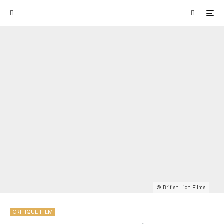
© British Lion Films
CRITIQUE FILM