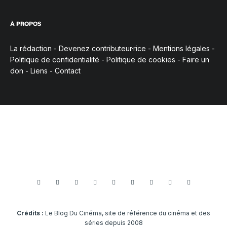
À PROPOS
La rédaction
-
Devenez contributeur·rice
-
Mentions légales
-
Politique de confidentialité
-
Politique de cookies
-
Faire un
don
-
Liens
-
Contact
Crédits :
Le Blog Du Cinéma, site de référence du cinéma et des
séries depuis 2008