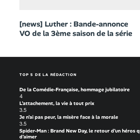
[news] Luther : Bande-annonce
VO de la 3ème saison de la série
TOP 5 DE LA RÉDACTION
De la Comédie-Française, hommage jubilatoire
4
L’attachement, la vie à tout prix
3.5
Je n’ai pas peur, la misère face à la morale
3.5
Spider-Man : Brand New Day, le retour d’un héros q
d’aimer