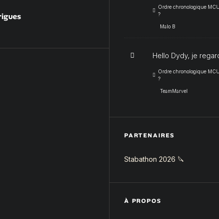
Ordre chronologique MCU :
rigues
?
Malo B
Hello Dydy, je regar
Ordre chronologique MCU :
?
TeamMarvel
PARTENAIRES
Stabathon 2026 🔪
À PROPOS