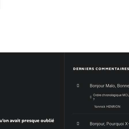
DERNIERS COMMENTAIRE
Bonjour Malo, Bonne
Ordre chronologique MCU :
?
Yannick HENRION
u’on avait presque oublié
Bonjour, Pourquoi X-