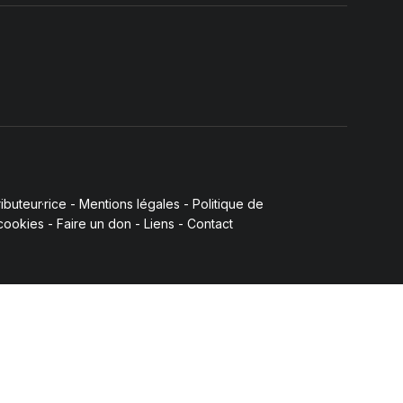
buteur·rice
-
Mentions légales
-
Politique de
 cookies
-
Faire un don
-
Liens
-
Contact