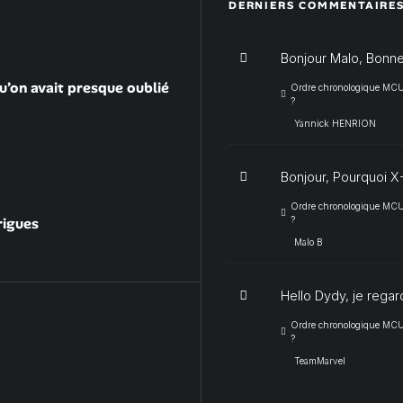
DERNIERS COMMENTAIRE
Bonjour Malo, Bonne
u’on avait presque oublié
Ordre chronologique MCU :
?
Yannick HENRION
Bonjour, Pourquoi X-
Ordre chronologique MCU :
rigues
?
Malo B
Hello Dydy, je regar
Ordre chronologique MCU :
?
TeamMarvel