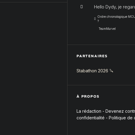
Hello Dydy, je regar
Ordre chronologique MCU :
?
TeamMarvel
PARTENAIRES
Stabathon 2026 🔪
À PROPOS
La rédaction
-
Devenez contri
confidentialité
-
Politique de