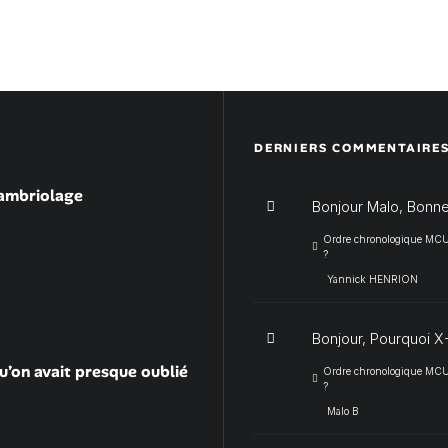
DERNIERS COMMENTAIRE
cambriolage
Bonjour Malo, Bonne
Ordre chronologique MCU :
?
Yannick HENRION
Bonjour, Pourquoi X-
u’on avait presque oublié
Ordre chronologique MCU :
?
Malo B