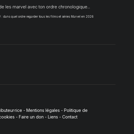
de les marvel avec ton ordre chronologique...
 dans quel ordre regarder tous les films et séries Marvel en 2026
buteur·rice
-
Mentions légales
-
Politique de
 cookies
-
Faire un don
-
Liens
-
Contact