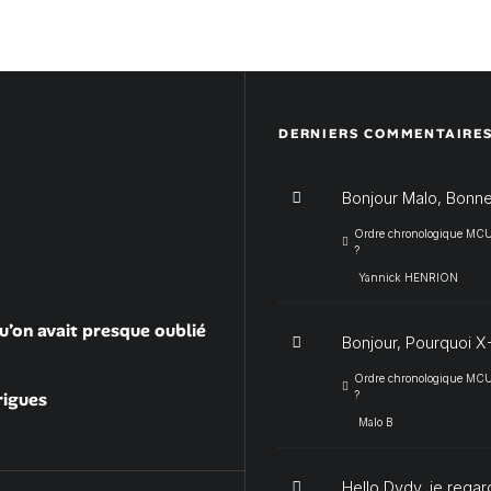
DERNIERS COMMENTAIRE
Bonjour Malo, Bonne
Ordre chronologique MCU :
?
Yannick HENRION
u’on avait presque oublié
Bonjour, Pourquoi X-
Ordre chronologique MCU :
rigues
?
Malo B
Hello Dydy, je regar