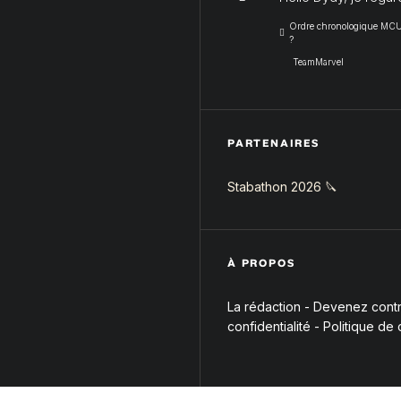
Ordre chronologique MCU :
?
TeamMarvel
PARTENAIRES
Stabathon 2026 🔪
À PROPOS
La rédaction
-
Devenez contri
confidentialité
-
Politique de