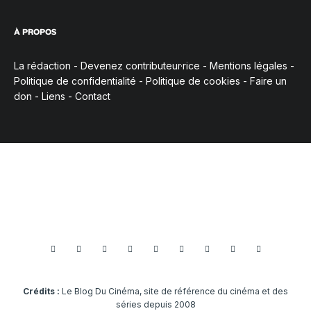
À PROPOS
La rédaction
-
Devenez contributeur·rice
-
Mentions légales
-
Politique de confidentialité
-
Politique de cookies
-
Faire un
don
-
Liens
-
Contact
Crédits :
Le Blog Du Cinéma, site de référence du cinéma et des
séries depuis 2008